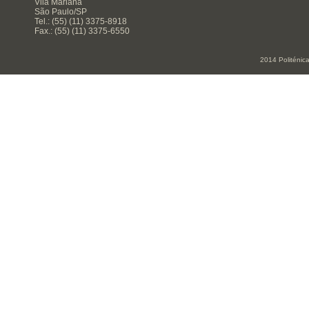
Vila Mariana
São Paulo/SP
Tel.: (55) (11) 3375-8918
Fax.: (55) (11) 3375-6550
2014 Politénic