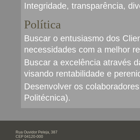
Integridade, transparência, di
Política
Buscar o entusiasmo dos Clie
necessidades com a melhor rel
Buscar a excelência através d
visando rentabilidade e pereni
Desenvolver os colaboradores e
Politécnica).
Rua Ouvidor Peleja, 387
CEP 04120-000